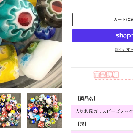
価
格
カートに
別のお支
カ
ー
ト
に
商
品
【商品名】
を
追
人気和風ガラスビーズミッ
加
す
【形】
る