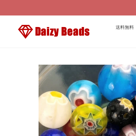
コ
ン
テ
ン
送料無料
ツ
に
ス
キ
ッ
プ
す
る