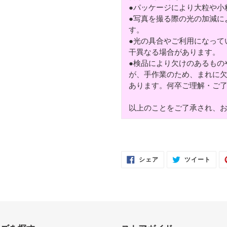
●パッケージにより大粒や小
●写真を撮る際の光の加減に
す。
●光の具合やご利用になって
干異なる場合があります。
●検品により欠けのあるもの
が、手作業のため、まれに
あります。何卒ご理解・ご
以上のことをご了承され、
FACEBOOK
TWI
シェア
ツイート
で
に
シ
投
ェ
稿
ア
す
す
る
る