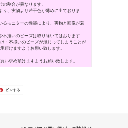
粒の割合が異なります。
より、実物より若干色が薄めに出ておりま
いるモニターの性能により、実物と画像が若
や不揃いのビーズは取り除いてはおります
欠け・不揃いのビーズが混じってしまうことが
了承頂けますようお願い致します。
お買い求め頂けますようお願い致します。
TTER
PINTEREST
ピンする
で
ピ
ン
す
る