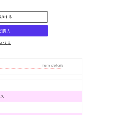
追加する
払い方法
クス