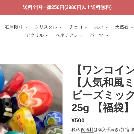
送料全国一律250円(2980円以上送料無料)
在庫限り
クリスタル
チェコ
丸小
天然石
アクリル
ベネチアン
パーツ
【ワンコイン
【人気和風
ビーズミックス
25g 【福袋】
通
¥500
常
税込
配送料
は購入手続き時に計