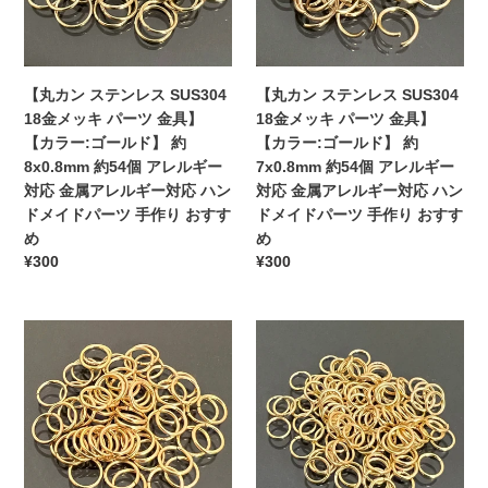
約
約
レ
レ
ハ
ハ
90
90
ス
ス
ン
ン
個
個
SUS304
SUS304
ド
ド
ア
ア
18
18
メ
【丸カン ステンレス SUS304
メ
【丸カン ステンレス SUS304
レ
レ
金
金
イ
18金メッキ パーツ 金具】
イ
18金メッキ パーツ 金具】
ル
ル
メ
メ
ド
【カラー:ゴールド】 約
ド
【カラー:ゴールド】 約
ギ
ギ
ッ
ッ
パ
8x0.8mm 約54個 アレルギー
パ
7x0.8mm 約54個 アレルギー
ー
ー
キ
キ
ー
対応 金属アレルギー対応 ハン
ー
対応 金属アレルギー対応 ハン
対
対
パ
パ
ツ
ドメイドパーツ 手作り おすす
ツ
ドメイドパーツ 手作り おすす
応
応
ー
ー
手
め
手
め
金
金
ツ
ツ
通
¥300
通
¥300
作
作
属
属
金
金
常
常
り
り
ア
ア
具】
具】
価
価
お
お
レ
レ
【カ
【カ
【丸
格
【丸
格
す
す
ル
ル
ラ
ラ
カ
カ
す
す
ギ
ギ
ー:
ー:
ン
ン
め
め
ー
ー
ゴ
ゴ
ス
ス
対
対
ー
ー
テ
テ
応
応
ル
ル
ン
ン
ハ
ハ
ド】
ド】
レ
レ
ン
ン