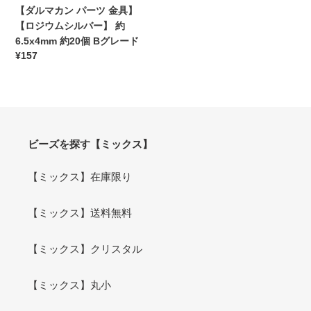
具】
ン
【ダルマカン パーツ 金具】
ン
90
90
【ロ
ド
【ロジウムシルバー】 約
ド
個
個
ジ
メ
6.5x4mm 約20個 Bグレード
メ
ア
ア
ウ
通
¥157
イ
イ
レ
レ
ム
常
ド
ド
ル
ル
シ
価
パ
パ
ギ
ギ
ル
格
ー
ー
ー
ー
バ
ツ
ツ
対
対
ー】
手
手
応
応
約
ビーズを探す【ミックス】
作
作
金
金
6.5x4mm
り
り
属
属
約
【ミックス】在庫限り
お
お
ア
ア
20
す
す
レ
レ
個
す
す
【ミックス】送料無料
ル
ル
B
め
め
ギ
ギ
グ
ー
ー
レ
【ミックス】クリスタル
対
対
ー
応
応
ド
【ミックス】丸小
ハ
ハ
ン
ン