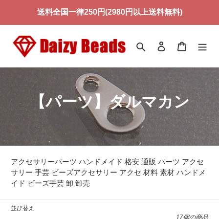
コ
送料全国一律250円(2980円以上送料無料)
ン
テ
ン
検索
ログイン
カート
ツ
に
ス
キ
ッ
コ
【パーツ】ダルマカン
プ
す
レ
る
ク
シ
アクセサリーパーツ ハンドメイド 格安 通販 パーツ アクセ
ョ
サリー 手芸 ビーズアクセサリー アクセ 材料 素材 ハンドメ
イド ビーズ手芸 卸 卸売
ン
:
並び替え
17個の商品