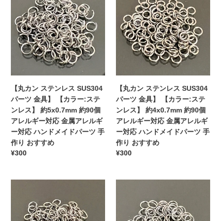
属
ギ
レ
レ
ン
ン
お
ア
ー
ス】
ス】
ス
ス
す
レ
対
約
約
テ
テ
す
ル
応
7x0.8mm
6x0.7mm
ン
ン
め
ギ
ハ
約
約
レ
レ
ー
ン
54
54
ス
ス
対
ド
個
個
SUS304
SUS304
応
メ
ア
ア
パ
パ
ハ
【丸カン ステンレス SUS304
イ
【丸カン ステンレス SUS304
レ
レ
ー
ー
ン
パーツ 金具】 【カラー:ステ
ド
パーツ 金具】 【カラー:ステ
ル
ル
ツ
ツ
ド
ンレス】 約5x0.7mm 約90個
パ
ンレス】 約4x0.7mm 約90個
ギ
ギ
金
金
メ
アレルギー対応 金属アレルギ
ー
アレルギー対応 金属アレルギ
ー
ー
具】
具】
イ
ー対応 ハンドメイドパーツ 手
ツ
ー対応 ハンドメイドパーツ 手
対
対
【カ
【カ
ド
作り おすすめ
手
作り おすすめ
応
応
ラ
ラ
通
¥300
通
¥300
パ
作
金
金
ー:
ー:
常
常
ー
り
属
属
ス
ス
価
価
ツ
お
ア
ア
テ
テ
【丸
格
【丸
格
手
す
レ
レ
ン
ン
カ
カ
作
す
ル
ル
レ
レ
ン
ン
り
め
ギ
ギ
ス】
ス】
ス
ス
お