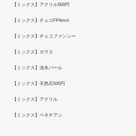
ド
ド
【ミックス】アクリル500円
メ
メ
イ
イ
【ミックス】チェコFP4mm
ド
ド
パ
パ
【ミックス】チェコファンシー
ー
ー
ツ
ツ
手
手
【ミックス】ガラス
作
作
り
り
【ミックス】淡水パール
お
お
す
す
【ミックス】天然石500円
す
す
め
め
【ミックス】アクリル
【ミックス】ベネチアン