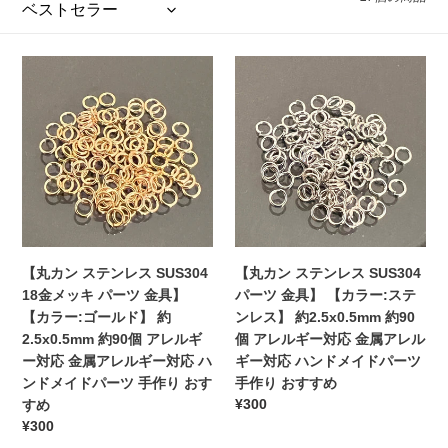
【丸
【丸
カ
カ
ン
ン
ス
ス
テ
テ
ン
ン
レ
レ
ス
ス
SUS304
SUS304
18
パ
【丸カン ステンレス SUS304
【丸カン ステンレス SUS304
金
ー
18金メッキ パーツ 金具】
パーツ 金具】 【カラー:ステ
メ
ツ
【カラー:ゴールド】 約
ンレス】 約2.5x0.5mm 約90
ッ
金
2.5x0.5mm 約90個 アレルギ
個 アレルギー対応 金属アレル
キ
具】
ー対応 金属アレルギー対応 ハ
ギー対応 ハンドメイドパーツ
パ
【カ
ンドメイドパーツ 手作り おす
手作り おすすめ
ー
ラ
通
¥300
すめ
ツ
ー:
常
通
¥300
金
ス
価
常