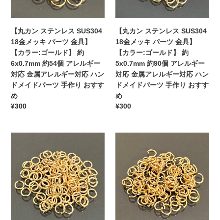
約
約
ス
ス
ド
ド
8x0.8mm
7x0.8mm
SUS304
SUS304
メ
メ
約
約
18
18
イ
【丸カン ステンレス SUS304
イ
【丸カン ステンレス SUS304
54
54
金
金
ド
18金メッキ パーツ 金具】
ド
18金メッキ パーツ 金具】
個
個
メ
メ
パ
【カラー:ゴールド】 約
パ
【カラー:ゴールド】 約
ア
ア
ッ
ッ
ー
6x0.7mm 約54個 アレルギー
ー
5x0.7mm 約90個 アレルギー
レ
レ
キ
キ
ツ
対応 金属アレルギー対応 ハン
ツ
対応 金属アレルギー対応 ハン
ル
ル
パ
パ
手
ドメイドパーツ 手作り おすす
手
ドメイドパーツ 手作り おすす
ギ
ギ
ー
ー
作
め
作
め
ー
ー
ツ
ツ
通
¥300
通
¥300
り
り
対
対
金
金
常
常
お
お
応
応
具】
具】
価
価
す
す
金
金
【カ
【カ
【丸
格
【丸
格
す
す
属
属
ラ
ラ
カ
カ
め
め
ア
ア
ー:
ー:
ン
ン
レ
レ
ゴ
ゴ
ス
ス
ル
ル
ー
ー
テ
テ
ギ
ギ
ル
ル
ン
ン
ー
ー
ド】
ド】
レ
レ
対
対
約
約
ス
ス
応
応