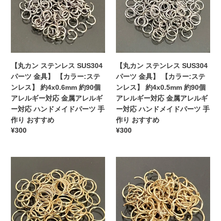
ー
ー
約
約
テ
テ
す
対
対
5x0.7mm
4x0.7mm
ン
ン
す
応
応
約
約
レ
レ
め
ハ
ハ
90
90
ス
ス
ン
ン
個
個
SUS304
SUS304
ド
ド
ア
ア
パ
パ
メ
【丸カン ステンレス SUS304
メ
【丸カン ステンレス SUS304
レ
レ
ー
ー
イ
パーツ 金具】 【カラー:ステ
イ
パーツ 金具】 【カラー:ステ
ル
ル
ツ
ツ
ド
ンレス】 約4x0.6mm 約90個
ド
ンレス】 約4x0.5mm 約90個
ギ
ギ
金
金
パ
アレルギー対応 金属アレルギ
パ
アレルギー対応 金属アレルギ
ー
ー
具】
具】
ー
ー対応 ハンドメイドパーツ 手
ー
ー対応 ハンドメイドパーツ 手
対
対
【カ
【カ
ツ
作り おすすめ
ツ
作り おすすめ
応
応
ラ
ラ
通
¥300
通
¥300
手
手
金
金
ー:
ー:
常
常
作
作
属
属
ス
ス
価
価
り
り
ア
ア
テ
テ
【丸
格
【丸
格
お
お
レ
レ
ン
ン
カ
カ
す
す
ル
ル
レ
レ
ン
ン
す
す
ギ
ギ
ス】
ス】
ス
ス
め
め
ー
ー
約
約
テ
テ
対
対
4x0.6mm
4x0.5mm
ン
ン
応
応