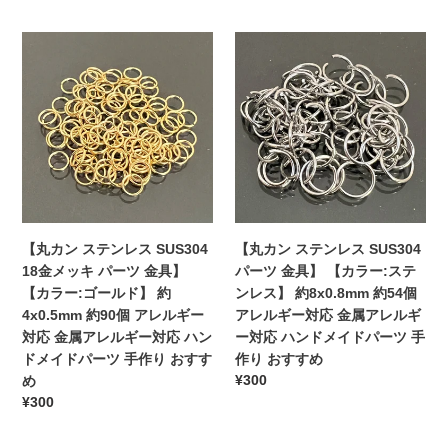
具】
テ
格
価
【カ
ン
【丸
格
【丸
ラ
レ
カ
カ
ー:
ス】
ン
ン
ゴ
約
ス
ス
ー
2.5x0.5mm
テ
テ
ル
約
ン
ン
ド】
90
レ
レ
約
個
ス
ス
2.5x0.5mm
ア
SUS304
SUS304
約
レ
18
パ
【丸カン ステンレス SUS304
【丸カン ステンレス SUS304
90
ル
金
ー
18金メッキ パーツ 金具】
パーツ 金具】 【カラー:ステ
個
ギ
メ
ツ
【カラー:ゴールド】 約
ンレス】 約8x0.8mm 約54個
ア
ー
ッ
金
4x0.5mm 約90個 アレルギー
アレルギー対応 金属アレルギ
レ
対
キ
具】
対応 金属アレルギー対応 ハン
ー対応 ハンドメイドパーツ 手
ル
応
パ
【カ
ドメイドパーツ 手作り おすす
作り おすすめ
ギ
金
ー
ラ
通
¥300
め
ー
属
ツ
ー:
常
通
¥300
対
ア
金
ス
価
常
応
レ
具】
テ
格
価