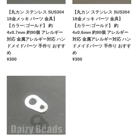
6x0.7mm
5x0.7mm
SUS304
SUS304
ハ
ハ
約
約
18
18
ン
【丸カン ステンレス SUS304
ン
【丸カン ステンレス SUS304
54
90
金
金
ド
18金メッキ パーツ 金具】
ド
18金メッキ パーツ 金具】
個
個
メ
メ
メ
【カラー:ゴールド】 約
メ
【カラー:ゴールド】 約
ア
ア
ッ
ッ
イ
4x0.7mm 約90個 アレルギー
イ
4x0.6mm 約90個 アレルギー
レ
レ
キ
キ
ド
対応 金属アレルギー対応 ハン
ド
対応 金属アレルギー対応 ハン
ル
ル
パ
パ
パ
ドメイドパーツ 手作り おすす
パ
ドメイドパーツ 手作り おすす
ギ
ギ
ー
ー
ー
め
ー
め
ー
ー
ツ
ツ
通
¥300
通
¥300
ツ
ツ
対
対
金
金
常
常
手
手
応
応
具】
具】
価
価
作
作
金
金
【カ
【カ
【ダ
格
格
り
り
属
属
ラ
ラ
ル
お
お
ア
ア
ー:
ー:
マ
す
す
レ
レ
ゴ
ゴ
カ
す
す
ル
ル
ー
ー
ン
め
め
ギ
ギ
ル
ル
パ
ー
ー
ド】
ド】
ー
対
対
約
約
ツ
応
応
4x0.7mm
4x0.6mm
金
ハ
ハ
約
約