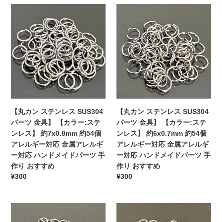
金
ル
【カ
ン
【丸
格
【丸
属
ギ
ラ
レ
カ
カ
ア
ー
ー:
ス】
ン
ン
レ
対
ゴ
約
ス
ス
ル
応
ー
8x0.8mm
テ
テ
ギ
ハ
ル
約
ン
ン
ー
ン
ド】
54
レ
レ
対
ド
約
個
ス
ス
応
メ
4x0.5mm
ア
SUS304
SUS304
ハ
イ
約
レ
パ
パ
ン
【丸カン ステンレス SUS304
ド
【丸カン ステンレス SUS304
90
ル
ー
ー
ド
パーツ 金具】 【カラー:ステ
パ
パーツ 金具】 【カラー:ステ
個
ギ
ツ
ツ
メ
ンレス】 約7x0.8mm 約54個
ー
ンレス】 約6x0.7mm 約54個
ア
ー
金
金
イ
アレルギー対応 金属アレルギ
ツ
アレルギー対応 金属アレルギ
レ
対
具】
具】
ド
ー対応 ハンドメイドパーツ 手
手
ー対応 ハンドメイドパーツ 手
ル
応
【カ
【カ
パ
作り おすすめ
作
作り おすすめ
ギ
金
ラ
ラ
通
¥300
通
¥300
ー
り
ー
属
ー:
ー:
常
常
ツ
お
対
ア
ス
ス
価
価
手
す
応
レ
テ
テ
【丸
格
【丸
格
作
す
金
ル
ン
ン
カ
カ
り
め