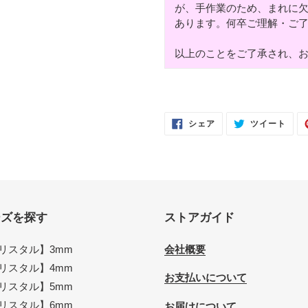
が、手作業のため、まれに
あります。何卒ご理解・ご
以上のことをご了承され、
FACEBOOK
TWI
シェア
ツイート
で
に
シ
投
ェ
稿
ア
す
す
る
る
ーズを探す
ストアガイド
リスタル】3mm
会社概要
リスタル】4mm
お支払いについて
リスタル】5mm
リスタル】6mm
お届けについて