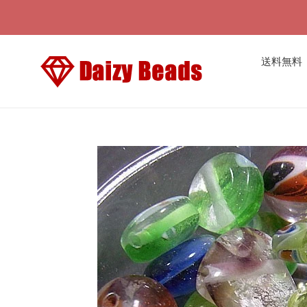
コ
ン
テ
ン
送料無料
ツ
に
ス
キ
ッ
プ
す
る