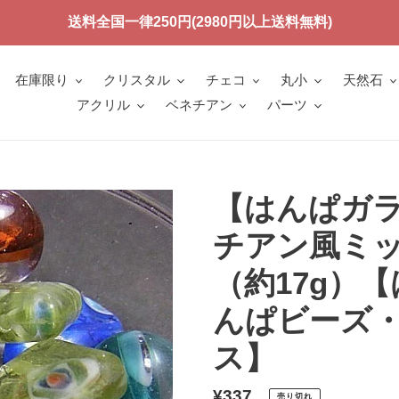
送料全国一律250円(2980円以上送料無料)
在庫限り
クリスタル
チェコ
丸小
天然石
アクリル
ベネチアン
パーツ
【はんぱガ
チアン風ミック
（約17g）
んぱビーズ
ス】
通
¥337
売り切れ