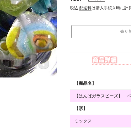
常
税込
配送料
は購入手続き時に計
価
格
売り
カ
ー
ト
に
商
品
【商品名】
を
追
【はんぱガラスビーズ】 
加
す
【形】
る
ミックス