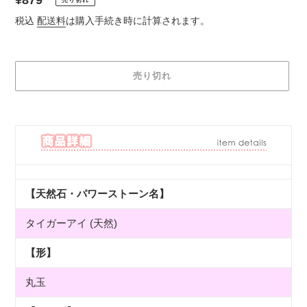
通
¥879
売り切れ
常
税込
配送料
は購入手続き時に計算されます。
価
格
売り切れ
カ
ー
ト
に
商
品
【天然石・パワーストーン名】
を
追
タイガーアイ (天然)
加
す
【形】
る
丸玉