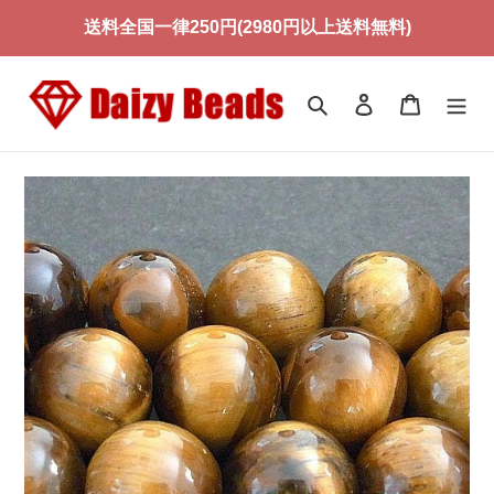
コ
送料全国一律250円(2980円以上送料無料)
ン
テ
ン
検索
ログイン
カート
ツ
に
ス
キ
ッ
プ
す
る