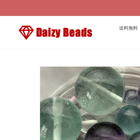
コ
ン
テ
ン
送料無料
ツ
に
ス
キ
ッ
プ
す
る