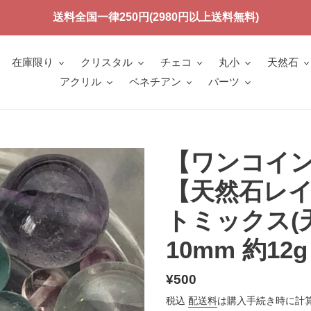
送料全国一律250円(2980円以上送料無料)
在庫限り
クリスタル
チェコ
丸小
天然石
アクリル
ベネチアン
パーツ
【ワンコイン
【天然石レ
トミックス(天
10mm 約12g
通
¥500
常
税込
配送料
は購入手続き時に計