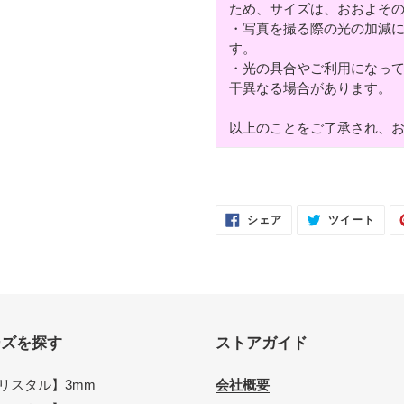
ため、サイズは、おおよそ
・写真を撮る際の光の加減
す。
・光の具合やご利用になっ
干異なる場合があります。
以上のことをご了承され、
FACEBOOK
TWI
シェア
ツイート
で
に
シ
投
ェ
稿
ア
す
す
る
る
ーズを探す
ストアガイド
リスタル】3mm
会社概要