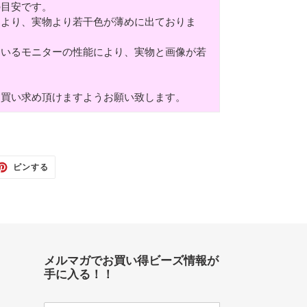
の目安です。
により、実物より若干色が薄めに出ておりま
ているモニターの性能により、実物と画像が若
お買い求め頂けますようお願い致します。
TTER
PINTEREST
ピンする
で
ピ
ン
す
る
メルマガでお買い得ビーズ情報が
手に入る！！