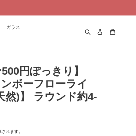
ガラス
検索
ログイン
カート
500円ぽっきり】
インボーフローライ
然)】 ラウンド約4-
算されます。