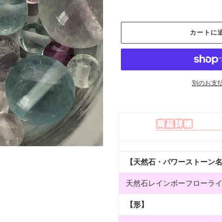
価
格
カートに
別のお支
カ
ー
ト
に
商
品
【天然石・パワーストーン
を
追
天然石レインボーフローライ
加
す
【形】
る