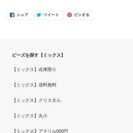
FACEBOOK
TWITTER
PINTEREST
シェア
ツイート
ピンする
で
に
で
シ
投
ピ
ェ
稿
ン
ア
す
す
す
る
る
る
ビーズを探す【ミックス】
【ミックス】在庫限り
【ミックス】送料無料
【ミックス】クリスタル
【ミックス】丸小
【ミックス】アクリル500円