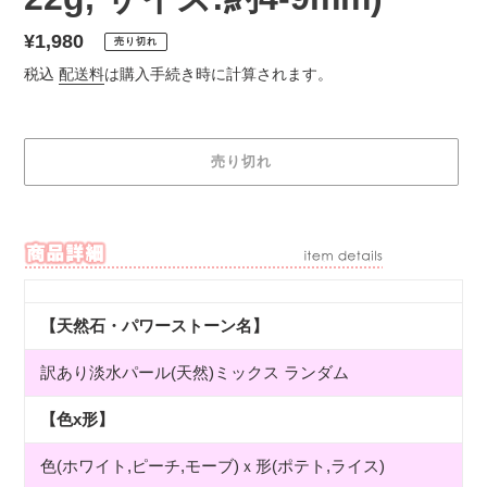
通
¥1,980
売り切れ
常
税込
配送料
は購入手続き時に計算されます。
価
格
売り切れ
カ
ー
ト
に
商
【天然石・パワーストーン名】
品
を
訳あり淡水パール(天然)ミックス ランダム
追
加
【色x形】
す
る
色(ホワイト,ピーチ,モーブ)ｘ形(ポテト,ライス)