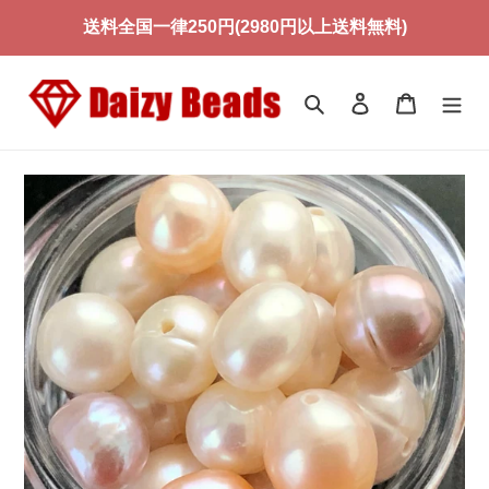
コ
送料全国一律250円(2980円以上送料無料)
ン
テ
ン
検索
ログイン
カート
ツ
に
ス
キ
ッ
プ
す
る