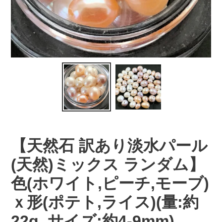
【天然石 訳あり淡水パール
(天然)ミックス ランダム】
色(ホワイト,ピーチ,モーブ)
ｘ形(ポテト,ライス)(量:約
22g, サイズ:約4-9mm)