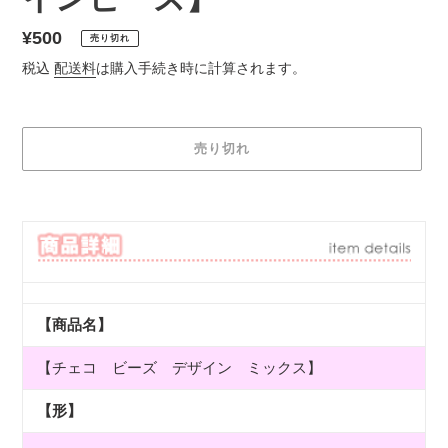
通
¥500
売り切れ
常
税込
配送料
は購入手続き時に計算されます。
価
格
売り切れ
カ
ー
ト
に
商
品
【商品名】
を
追
【チェコ ビーズ デザイン ミックス】
加
す
る
【形】