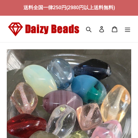
コ
送料全国一律250円(2980円以上送料無料)
ン
テ
ン
検索
ログイン
カート
ツ
に
ス
キ
ッ
プ
す
る