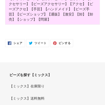
クセサリー】【ビーズアクセサリー】【アクセ】【ビ
ーズアクセ】【手芸】【ハンドメイド】【ビーズ手
芸】【ビーズショップ】【通販】【激安】【卸】【卸
売】【ショップ】【問屋】
FACEBOOK
TWITTER
PINTEREST
シェア
ツイート
ピンする
で
に
で
シ
投
ピ
ェ
稿
ン
ア
す
す
す
る
る
る
ビーズを探す【ミックス】
【ミックス】在庫限り
【ミックス】送料無料