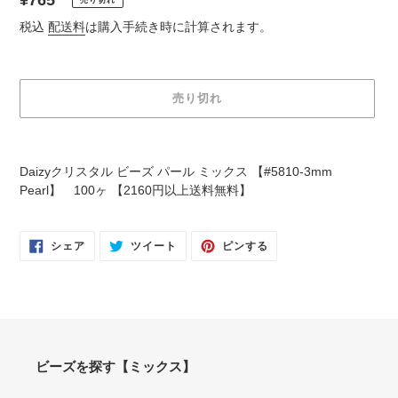
通
¥765
売り切れ
常
税込
配送料
は購入手続き時に計算されます。
価
格
売り切れ
カ
ー
Daizyクリスタル ビーズ パール ミックス 【#5810-3mm
ト
Pearl】 100ヶ 【2160円以上送料無料】
に
商
品
FACEBOOK
TWITTER
PINTEREST
シェア
ツイート
ピンする
で
に
で
を
シ
投
ピ
追
ェ
稿
ン
ア
す
す
加
す
る
る
る
す
る
ビーズを探す【ミックス】