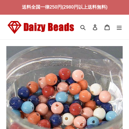
コ
送料全国一律250円(2980円以上送料無料)
ン
テ
ン
検索
ログイン
カート
ツ
に
ス
キ
ッ
プ
す
る