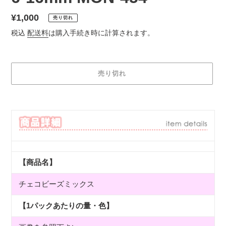
通
¥1,000
売り切れ
常
税込
配送料
は購入手続き時に計算されます。
価
格
売り切れ
カ
ー
ト
に
商
品
【商品名】
を
追
チェコビーズミックス
加
す
る
【1パックあたりの量・色】