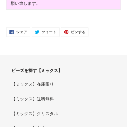
願い致します。
FACEBOOK
TWITTER
PINTEREST
シェア
ツイート
ピンする
で
に
で
シ
投
ピ
ェ
稿
ン
ア
す
す
す
る
る
る
ビーズを探す【ミックス】
【ミックス】在庫限り
【ミックス】送料無料
【ミックス】クリスタル