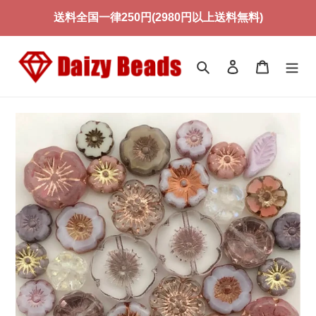
コ
送料全国一律250円(2980円以上送料無料)
ン
テ
ン
検索
ログイン
カート
ツ
に
ス
キ
ッ
プ
す
る