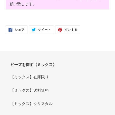
願い致します。
FACEBOOK
TWITTER
PINTEREST
シェア
ツイート
ピンする
で
に
で
シ
投
ピ
ェ
稿
ン
ア
す
す
す
る
る
る
ビーズを探す【ミックス】
【ミックス】在庫限り
【ミックス】送料無料
【ミックス】クリスタル