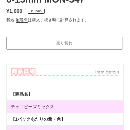
通
¥1,000
売り切れ
常
税込
配送料
は購入手続き時に計算されます。
価
格
売り切れ
カ
ー
ト
に
商
品
【商品名】
を
追
チェコビーズミックス
加
す
る
【1パックあたりの量・色】