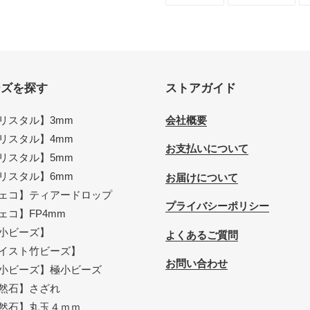
シ
投
ェ
稿
ア
す
す
る
る
ーズを探す
ストアガイド
リスタル】3mm
会社概要
リスタル】4mm
お支払いについて
リスタル】5mm
リスタル】6mm
お届けについて
ェコ】ティアードロップ
プライバシーポリシー
ェコ】FP4mm
小ビーズ】
よくあるご質問
イスト竹ビーズ】
お問い合わせ
小ビーズ】極小ビーズ
然石】さざれ
然石】丸玉４ｍｍ