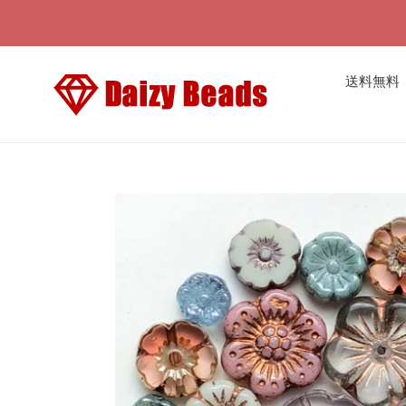
コ
ン
テ
ン
送料無料
ツ
に
ス
キ
ッ
プ
す
る