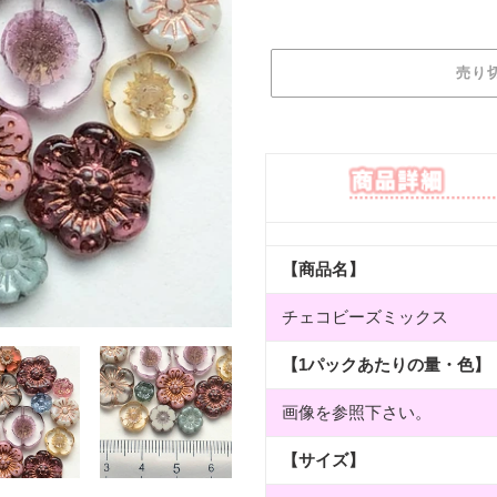
価
格
売り
カ
ー
ト
に
商
品
【商品名】
を
追
チェコビーズミックス
加
す
【1パックあたりの量・色】
る
画像を参照下さい。
【サイズ】