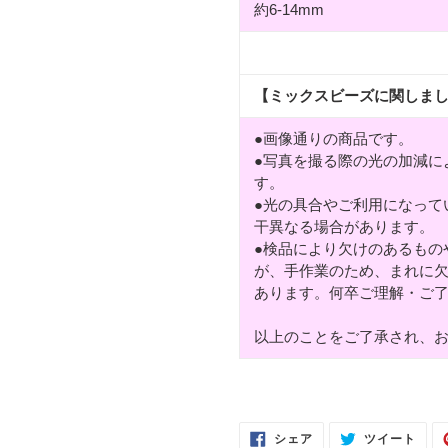
約6-14mm
【ミックスビーズに関しま
●画像通りの商品です。
●写真を撮る際の光の加減に
す。
●光の具合やご利用になって
干異なる場合があります。
●検品により欠けのあるもの
が、手作業のため、まれに
あります。何卒ご理解・ご
以上のことをご了承され、
FACEBOOK
TWI
シェア
ツイート
で
に