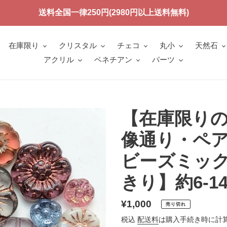
送料全国一律250円(2980円以上送料無料)
在庫限り
クリスタル
チェコ
丸小
天然石
アクリル
ベネチアン
パーツ
【在庫限り
像通り・ペ
ビーズミック
きり】約6-14
通
¥1,000
売り切れ
常
税込
配送料
は購入手続き時に計