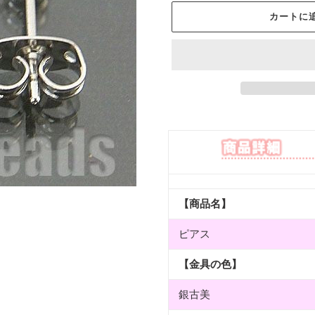
カートに
カ
ー
ト
に
商
品
【商品名】
を
追
ピアス
加
す
【金具の色】
る
銀古美