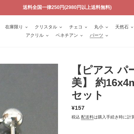
送料全国一律250円(2980円以上送料無料)
在庫限り
クリスタル
チェコ
丸小
天然石
アクリル
ベネチアン
パーツ
【ピアス パ
美】 約16x4
セット
通
¥157
常
税込
配送料
は購入手続き時に計
価
格