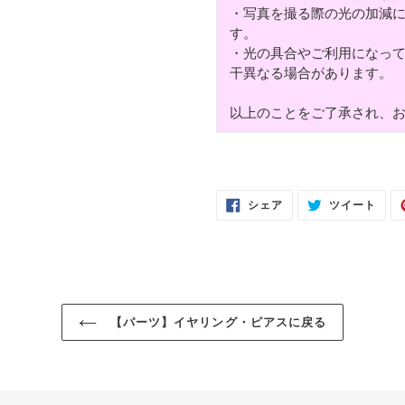
・写真を撮る際の光の加減
す。
・光の具合やご利用になっ
干異なる場合があります。
以上のことをご了承され、
FACEBOOK
TWI
シェア
ツイート
で
に
シ
投
ェ
稿
ア
す
す
る
る
【パーツ】イヤリング・ピアスに戻る