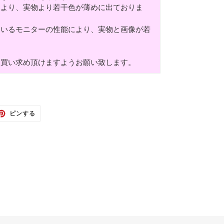
により、実物より若干色が薄めに出ておりま
ているモニターの性能により、実物と画像が若
お買い求め頂けますようお願い致します。
TTER
PINTEREST
ピンする
で
ピ
ン
す
る