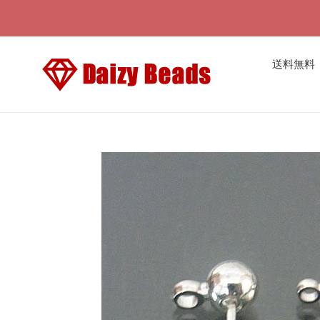
コ
ン
テ
ン
送料無料
ツ
に
ス
キ
ッ
プ
す
る