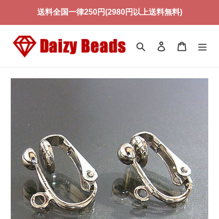
コ
送料全国一律250円(2980円以上送料無料)
ン
テ
ン
検索
ログイン
カート
ツ
に
ス
キ
ッ
プ
す
る