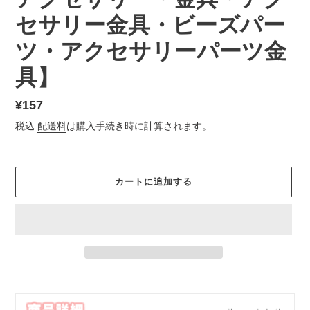
セサリー金具・ビーズパー
ツ・アクセサリーパーツ金
具】
通
¥157
常
税込
配送料
は購入手続き時に計算されます。
価
格
カートに追加する
カ
ー
ト