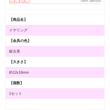
に
商
品
【商品名】
を
追
イヤリング
加
す
る
【金具の色】
銀古美
【大きさ】
約12x16mm
【個数】
1セット